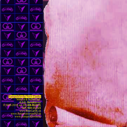
Autopožičovňa Nové Zámky
Website
&
Webdesign:
G.I.G. Slovakia o.z.
©
2008-2019, rev. 09
.50B-062019
,
+421-910-132321
www.RentCarSK.sk
www.AutopozicovnaNZ.sk
www Autopožičovňa.eu